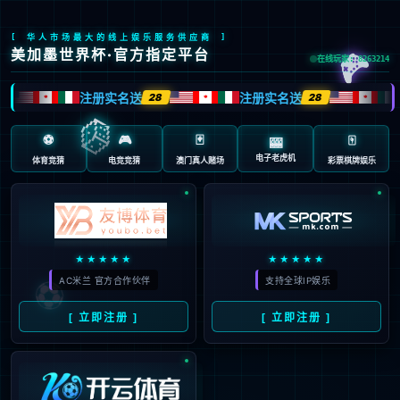
中
首页
>
产品服务
>
上市产品
>
吸入用重组新型冠状病毒疫苗（5型腺病