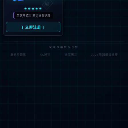
成份
本品系采用表达新型冠状病毒奥密克戎XBB.1.5变异株S蛋白的复制
缺陷型人5型腺病毒接种HEK293SF-3F6细胞,经过培养、扩增、收
获、纯化,添加适宜辅料制成的液体制剂。不含防腐剂和抗生素。有
效成分:为表达新型冠状病毒奥密克戎XBB.1.5变异株S蛋白的重组复
制缺陷型人5型腺病毒。辅料:甘露醇、蔗糖、氯化钠、氯化镁、聚山
梨酯80、甘油、HEPES(羟乙基哌嗪乙硫磺酸)。
接种对象
本品适用于18岁及以上人群的预防接种。
作用与用途
本品适用于预防由新型冠状病毒(SARS-CoV-2)感染引起的疾病
(COVID-19)。